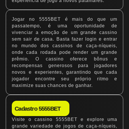
experiência de jogo a novos patamares.
Jogar no 5555BET é mais do que um
passatempo, é uma oportunidade de
vivenciar a emoção de um grande cassino
sem sair de casa. Basta fazer login e entrar
no mundo dos cassinos de caça-níqueis,
onde cada rodada pode render um grande
prêmio. O cassino oferece bônus e
recompensas generosos para jogadores
novos e experientes, garantindo que cada
jogador encontre seu próprio ritmo e
maximize suas chances de ganhar.
Cadastro 5555BET
Visite o cassino 5555BET e explore uma
grande variedade de jogos de caça-níqueis,