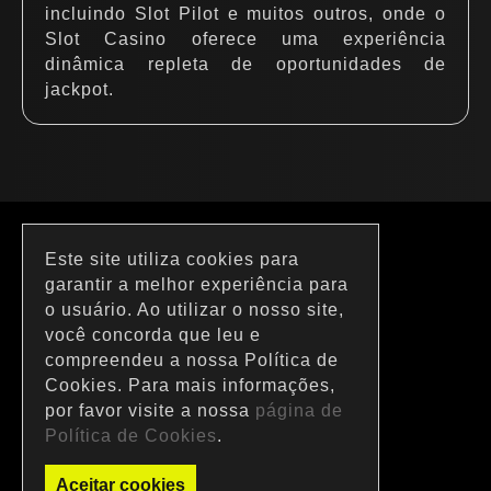
incluindo Slot Pilot e muitos outros, onde o
Slot Casino oferece uma experiência
dinâmica repleta de oportunidades de
jackpot.
Este site utiliza cookies para
garantir a melhor experiência para
o usuário. Ao utilizar o nosso site,
você concorda que leu e
compreendeu a nossa Política de
Cookies. Para mais informações,
por favor visite a nossa
página de
Política de Cookies
.
Aceitar cookies