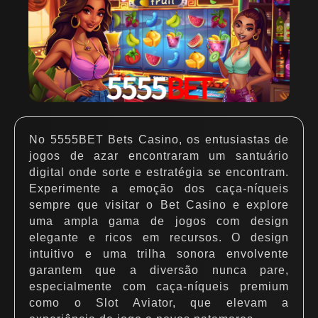
No 5555BET Bets Casino, os entusiastas de
jogos de azar encontraram um santuário
digital onde sorte e estratégia se encontram.
Experimente a emoção dos caça-níqueis
sempre que visitar o Bet Casino e explore
uma ampla gama de jogos com design
elegante e ricos em recursos. O design
intuitivo e uma trilha sonora envolvente
garantem que a diversão nunca pare,
especialmente com caça-níqueis premium
como o Slot Aviator, que elevam a