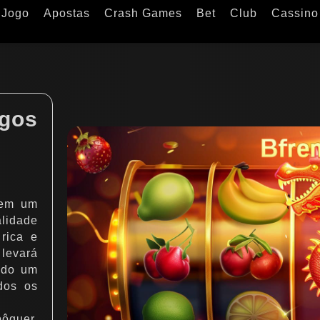
Jogo
Apostas
Crash Games
Bet
Club
Cassino
gos
 em um
alidade
rica e
levará
ndo um
dos os
ôquer,