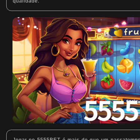
qualidade.
Jogar no 5555BET é mais do que um passatempo