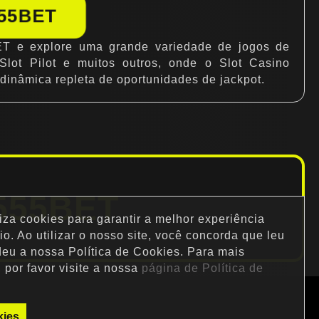
555BET
ET e explore uma grande variedade de jogos de
 Slot Pilot e muitos outros, onde o Slot Casino
dinâmica repleta de oportunidades de jackpot.
555BET
iliza cookies para garantir a melhor experiência
io. Ao utilizar o nosso site, você concorda que leu
eu a nossa Política de Cookies. Para mais
 por favor visite a nossa
página de Política de
kies