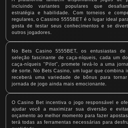
incluindo variantes populares que desafi
estratégia e habilidade. Com torneios e compe
regulares, o Cassino 5555BET é o lugar ideal pa
gosta de testar seus conhecimentos e se divert
outros jogadores.
No Bets Casino 5555BET, os entusiastas de 
seleção fascinante de caça-níqueis, cada um d
caça-níqueis "Pilot", promete levá-lo a uma jor
de sorte. No Bets Casino, um lugar que combina i
receberá uma variedade de bônus para torna
jornada de jogo ainda mais emocionante.
O Casino Bet incentiva o jogo responsável e ofe
ajudar você a maximizar sua diversão e evita
orçamento ao melhor momento para fazer apostas
terá todas as ferramentas necessárias para desfr