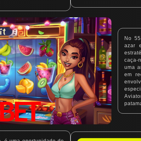
No 55
azar 
estra
caça-n
uma a
em re
envol
espec
Aviat
patam
, é uma oportunidade de