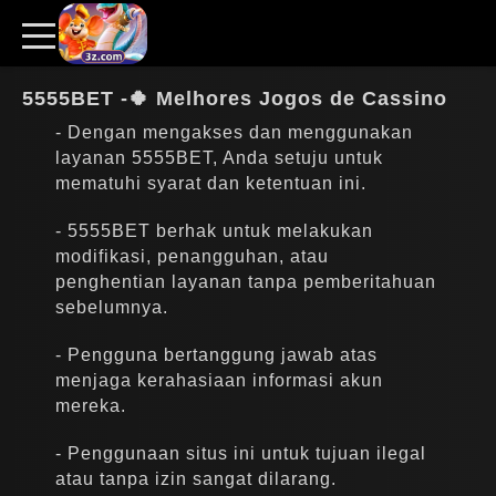
5555BET -🍀 Melhores Jogos de Cassino
Dengan mengakses dan menggunakan
layanan
5555BET
, Anda setuju untuk
mematuhi syarat dan ketentuan ini.
5555BET berhak untuk melakukan
modifikasi, penangguhan, atau
penghentian layanan tanpa pemberitahuan
sebelumnya.
Pengguna bertanggung jawab atas
menjaga kerahasiaan informasi akun
mereka.
Penggunaan situs ini untuk tujuan ilegal
atau tanpa izin sangat dilarang.