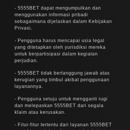
5555BET dapat mengumpulkan dan
menggunakan informasi pribadi
sebagaimana dijelaskan dalam Kebijakan
Privasi.
Pengguna harus mencapai usia legal
yang ditetapkan oleh yurisdiksi mereka
untuk berpartisipasi dalam kegiatan
perjudian.
5555BET tidak bertanggung jawab atas
kerugian yang timbul akibat penggunaan
layanannya.
Pengguna setuju untuk mengganti rugi
dan melepaskan 5555BET dari segala
klaim atau kerusakan.
Fitur-fitur tertentu dari layanan 5555BET